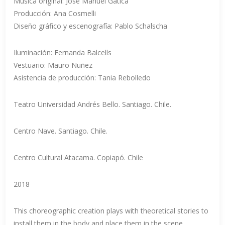
Música​ ​original:​ ​José​ ​Manuel​ ​Gatica
Producción:​ ​Ana​ ​Cosmelli
Diseño​ ​gráfico​ ​y​ ​escenografía:​ ​Pablo​ ​Schalscha
Iluminación:​ ​Fernanda​ ​Balcells
Vestuario:​ ​Mauro​ ​Nuñez
Asistencia​ ​de​ ​producción:​ ​Tania​ ​Rebolledo
Teatro Universidad Andrés Bello. Santiago. Chile.
Centro Nave. Santiago. Chile.
Centro Cultural Atacama. Copiapó. Chile
2018
This choreographic creation plays with theoretical stories to
install them in the body and place them in the scene.