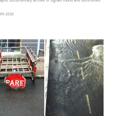
aphic documentary archive of signals found and summoned
009-2020